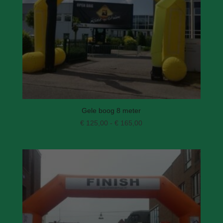
Gele boog 8 meter
Prijsklasse:
€
125,00
-
€
165,00
€ 125,00
tot
€ 165,00