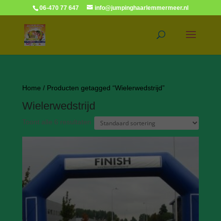
06-470 77 647
info@jumpinghaarlemmermeer.nl
Home
/ Producten getagged “Wielerwedstrijd”
Wielerwedstrijd
Toont alle 6 resultaten