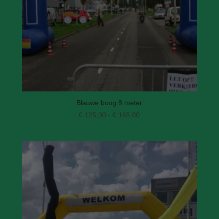
Blauwe boog 8 meter
Prijsklasse:
€
125,00
-
€
165,00
€ 125,00
tot
€ 165,00