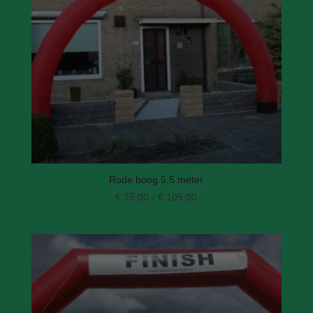
Rode boog 5,5 meter
Prijsklasse:
€
75,00
-
€
105,00
€ 75,00
tot
€ 105,00