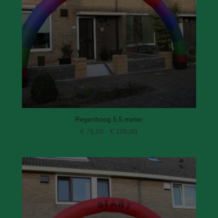
Regenboog 5,5 meter
Prijsklasse:
€
75,00
-
€
105,00
€ 75,00
tot
€ 105,00