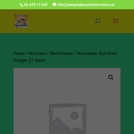
06-470 77 647
info@jumpinghaarlemmermeer.nl
Home
/
Attracties
/
Stormbanen
/ Stormbaan Surf Gate
Dodger 27 meter