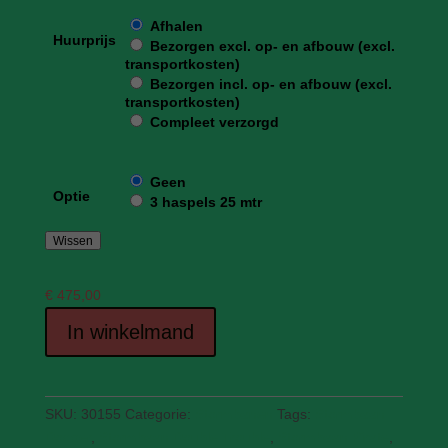
Afhalen
Huurprijs
Bezorgen excl. op- en afbouw (excl.
transportkosten)
Bezorgen incl. op- en afbouw (excl.
transportkosten)
Compleet verzorgd
Geen
Optie
3 haspels 25 mtr
Wissen
€
475,00
In winkelmand
SKU:
30155
Categorie:
Stormbanen
Tags:
Stormbaan
Dodger
,
Stormbaan Double Trouble
,
Stormbaan Pirate
,